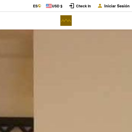
Iniciar Sesión
ES
USD $
Check In