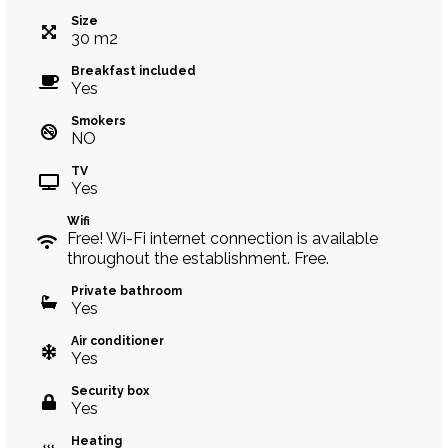
Size
30
m
2
Breakfast included
Yes
Smokers
NO
TV
Yes
Wifi
Free! Wi-Fi internet connection is available
throughout the establishment. Free.
Private bathroom
Yes
Air conditioner
Yes
Security box
Yes
Heating